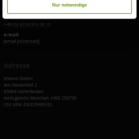
Nur notwendige
tel.:
+49 (0) 176 627 635 14
+49 (0) 8124 910 28 10
e-mail:
[email protected]
Adresse
Imtexs GmbH
Am Niederfeld 2
85664 Hohenlinden
Amtsgericht München: HRB 250736
USt-IdNr.:DE325995332