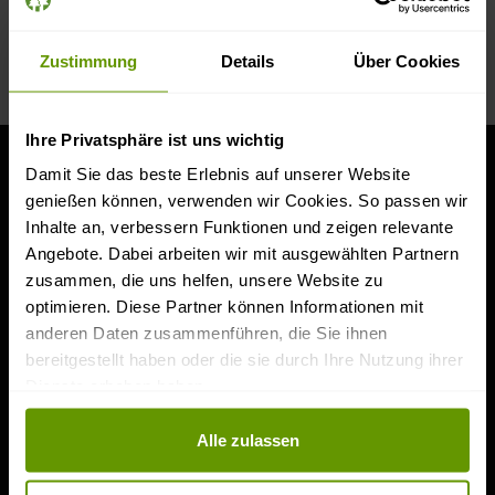
Zustimmung
Details
Über Cookies
Ihre Privatsphäre ist uns wichtig
Damit Sie das beste Erlebnis auf unserer Website
Informationen
genießen können, verwenden wir Cookies. So passen wir
Inhalte an, verbessern Funktionen und zeigen relevante
Kontakt
Angebote. Dabei arbeiten wir mit ausgewählten Partnern
Versand- und Zahlungsbedingungen
zusammen, die uns helfen, unsere Website zu
Widerrufsrecht und Widerrufsformular
optimieren. Diese Partner können Informationen mit
Datenschutz und Privatsphäre
anderen Daten zusammenführen, die Sie ihnen
Cookie-Einstellungen anpassen
bereitgestellt haben oder die sie durch Ihre Nutzung ihrer
Impressum
Dienste erhoben haben.
Bestellung stornieren
Datenschutz und Privatsphäre
Alle zulassen
Kontaktinformationen