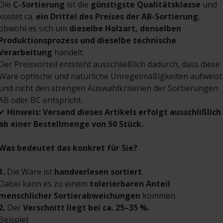
Die
C-Sortierung
ist die
günstigste Qualitätsklasse
und
kostet ca.
ein Drittel des Preises der AB-Sortierung
,
obwohl es sich um
dieselbe Holzart, denselben
Produktionsprozess und dieselbe technische
Verarbeitung
handelt.
Der Preisvorteil entsteht ausschließlich dadurch, dass diese
Ware optische und natürliche Unregelmäßigkeiten aufweist
und nicht den strengen Auswahlkriterien der Sortierungen
AB oder BC entspricht.
✔
Hinweis: Versand dieses Artikels erfolgt ausschlißlich
ab einer Bestellmenge von 50 Stück.
Was bedeutet das konkret für Sie?
1.
Die Ware ist
handverlesen sortiert
.
Dabei kann es zu einem
tolerierbaren Anteil
menschlicher Sortierabweichungen
kommen.
2.
Der
Verschnitt liegt bei ca. 25–35 %.
Beispiel: