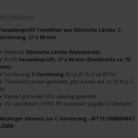
BESCHREIBUNG
Fassadenprofil
Trendliner
aus Sibirische Lärche, C
Sortierung, 27 x 96 mm
✔ Material:
Sibirische Lärche (Massivholz)
✔ Profil:
Fassadenprofil
,
27 x 96 mm (Deckbreite ca. 75
mm)
✔ Sortierung:
C-Sortierung
(B ca. 20 %, C ca. 80 %)
✔ Technisch sauber gehobelt, getrocknet auf ca. 16 % (± 2
%)
✔ Kanten gerundet (R3), allseitig gehobelt
✔ FSC-zertifiziert, CHED-PP zertifiziert (legale EU-Einfuhr)
Wichtiger Hinweis zur C-Sortierung - BITTE UNBEDINGT
LESEN