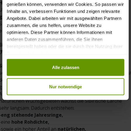
Hinweis zu den Produktfotos
genießen können, verwenden wir Cookies. So passen wir
Unsere Produktfotos zeigen
reale Beispiele der
Inhalte an, verbessern Funktionen und zeigen relevante
gelieferten C-Sortierung
.
Angebote. Dabei arbeiten wir mit ausgewählten Partnern
Sie dienen ausdrücklich dazu, ein authentisches Bild der zu
zusammen, die uns helfen, unsere Website zu
erwartenden Qualität zu vermitteln.
optimieren. Diese Partner können Informationen mit
anderen Daten zusammenführen, die Sie ihnen
Eigenschaften der Sibirischen Lärche
bereitgestellt haben oder die sie durch Ihre Nutzung ihrer
(Materialbeschreibung)
Dienste erhoben haben.
Sibirische Lärche
ist ein langfaseriges Nadelholz mit einer
Datenschutz und Privatsphäre
Alle zulassen
sehr dekorativen, lebendigen Maserung. Charakteristisch is
der hell rötliche Splint, der sich optisch deutlich vom
gelblichen bis orangebraunen Kernholz abhebt.
Nur notwendige
Aufgrund der extremen klimatischen Bedingungen in den
natürlichen Wuchsgebieten wächst die Sibirische Lärche
sehr langsam. Dadurch entstehen:
-eng stehende Jahresringe,
-eine
hohe Rohdichte,
-sowie ein hoher Anteil an
natürlichen,