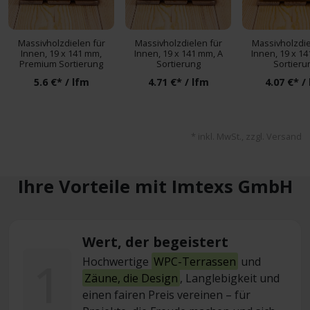
Massivholzdielen für
Massivholzdielen für
Massivholzdie
Innen, 19 x 141 mm,
Innen, 19 x 141 mm, A
Innen, 19 x 1
Premium Sortierung
Sortierung
Sortieru
5.6 €* / lfm
4.71 €* / lfm
4.07 €* /
* inkl. MwSt., zzgl. Versand
Ihre Vorteile mit Imtexs GmbH
Wert, der begeistert
1
Hochwertige
WPC-Terrassen
und
Zäune, die Design
, Langlebigkeit und
einen fairen Preis vereinen – für