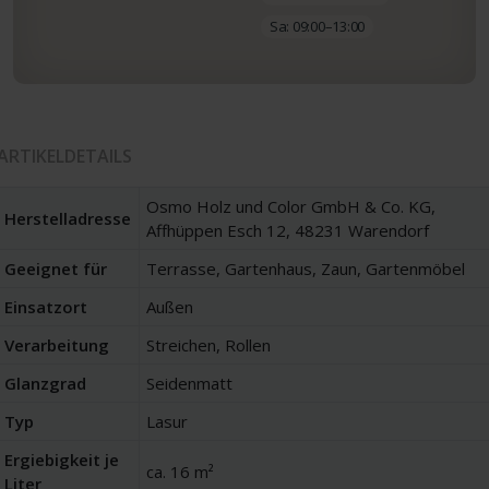
Sa: 09:00–13:00
ARTIKELDETAILS
Osmo Holz und Color GmbH & Co. KG,
Herstelladresse
Affhüppen Esch 12, 48231 Warendorf
Geeignet für
Terrasse, Gartenhaus, Zaun, Gartenmöbel
Einsatzort
Außen
Verarbeitung
Streichen, Rollen
Glanzgrad
Seidenmatt
Typ
Lasur
Ergiebigkeit je
ca. 16 m²
Liter