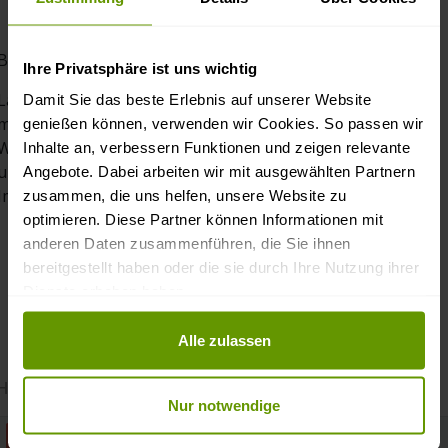
Bei Fragen finden Sie unsere Kontaktdaten im
Impressum
Ihre Privatsphäre ist uns wichtig
Lärchenholz ist sehr witterungsbeständig und langlebig,
Damit Sie das beste Erlebnis auf unserer Website
muss aber trotzdem gegen Feuchtigkeit geschützt werden.
genießen können, verwenden wir Cookies. So passen wir
Wir empfehlen das Holz (besonders wenn es im
Inhalte an, verbessern Funktionen und zeigen relevante
ungeschützten Außenbereich verwendet wird) mit
Angebote. Dabei arbeiten wir mit ausgewählten Partnern
Imprägnierung / Lasur / Öl zu behandeln.
zusammen, die uns helfen, unsere Website zu
optimieren. Diese Partner können Informationen mit
anderen Daten zusammenführen, die Sie ihnen
bereitgestellt haben oder die sie durch Ihre Nutzung ihrer
Dienste erhoben haben.
Datenschutz und Privatsphäre
Alle zulassen
HERUNTERLADEN
Nur notwendige
Beschreibung: Osmo Einmal-Lasur HS Plus / Lärche