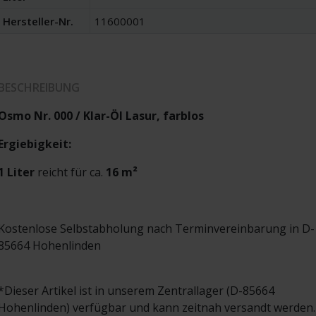
Hersteller-Nr.
11600001
BESCHREIBUNG
Osmo Nr. 000 / Klar-Öl Lasur, farblos
Ergiebigkeit:
1 Liter
reicht für ca.
16 m²
Kostenlose Selbstabholung nach Terminvereinbarung in D-
85664 Hohenlinden
*Dieser Artikel ist in unserem Zentrallager (D-85664
Hohenlinden) verfügbar und kann zeitnah versandt werden.