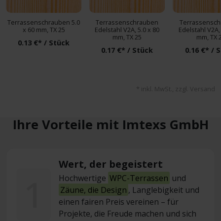
Terrassenschrauben 5.0
Terrassenschrauben
Terrassensc
x 60 mm, TX 25
Edelstahl V2A, 5.0 x 80
Edelstahl V2A, 
mm, TX 25
mm, TX 
0.13 €* / Stück
0.17 €* / Stück
0.16 €* / 
* inkl. MwSt., zzgl. Versand
Ihre Vorteile mit Imtexs GmbH
Wert, der begeistert
1
Hochwertige
WPC-Terrassen
und
Zäune, die Design
, Langlebigkeit und
einen fairen Preis vereinen – für
Projekte, die Freude machen und sich