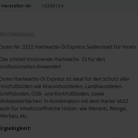
Hersteller-Nr.
10300134
BESCHREIBUNG
Osmo Nr. 3332 Hartwachs-Öl Express Seidenmatt für Innen
Das schnell trocknende Hartwachs- Öl für den
professionellen Anwender!
Osmo Hartwachs-Öl Express ist ideal für den Schutz aller
Holzfußböden wie Massivholzdielen, Landhausdielen,
Schiffsboden, OSB- und Korkfußböden, sowie
Möbeloberflächen. In Kombination mit dem Härter 6632
auch für inhaltsstoffreiche Hölzer, wie Meranti, Wengé,
Merbau, etc..
Ergiebigkeit: