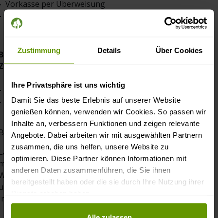
-
Vorkasse per Überweisung
-
Zahlung per PayPal
Zustimmung
Details
Über Cookies
Bei Lieferungen ins Ausland haben Sie folgende
Zahlungsmöglichkeiten:
Ihre Privatsphäre ist uns wichtig
-
Zahlung per PayPal
Damit Sie das beste Erlebnis auf unserer Website
-
Vorkasse per Überweisung
genießen können, verwenden wir Cookies. So passen wir
Inhalte an, verbessern Funktionen und zeigen relevante
Bei Fragen finden Sie unsere Kontaktdaten im
Impressum
Angebote. Dabei arbeiten wir mit ausgewählten Partnern
zusammen, die uns helfen, unsere Website zu
Lärchenholz ist sehr witterungsbeständig und langlebig,
optimieren. Diese Partner können Informationen mit
muss aber trotzdem gegen Feuchtigkeit geschützt werden.
anderen Daten zusammenführen, die Sie ihnen
Wir empfehlen das Holz (besonders wenn es im
bereitgestellt haben oder die sie durch Ihre Nutzung ihrer
ungeschützten Außenbereich verwendet wird) mit
Dienste erhoben haben.
Imprägnierung / Lasur / Öl zu behandeln.
Datenschutz und Privatsphäre
Alle zulassen