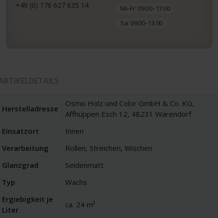
+49 (0) 176 627 635 14
Mi–Fr: 09:00–17:00
Sa: 09:00–13:00
ARTIKELDETAILS
Osmo Holz und Color GmbH & Co. KG,
Herstelladresse
Affhüppen Esch 12, 48231 Warendorf
Einsatzort
Innen
Verarbeitung
Rollen, Streichen, Wischen
Glanzgrad
Seidenmatt
Typ
Wachs
Ergiebigkeit je
ca. 24 m²
Liter