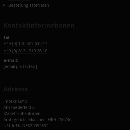
Bestellung stornieren
Kontaktinformationen
tel.:
+49 (0) 176 627 635 14
+49 (0) 8124 910 28 10
e-mail:
[email protected]
Adresse
Imtexs GmbH
Am Niederfeld 2
85664 Hohenlinden
Amtsgericht München: HRB 250736
USt-IdNr.:DE325995332