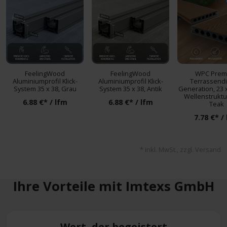
FeelingWood
FeelingWood
WPC Prem
Aluminiumprofil Klick-
Aluminiumprofil Klick-
Terrassendi
System 35 x 38, Grau
System 35 x 38, Antik
Generation, 23 
Wellenstruktur 
6.88 €* / lfm
6.88 €* / lfm
Teak
7.78 €* /
* inkl. MwSt., zzgl. Versand
Ihre Vorteile mit Imtexs GmbH
Wert, der begeistert