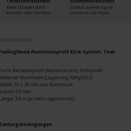
Termitenresistent
Schimmelresistent
Keine Schäden durch
Schützt zuverlässig vor
Insekten oder Termiten.
Schimmel und Pilzen.
BESCHREIBUNG
FeelingWood Aluminiumprofil Klick-System, Teak
Form: Rechteckprofil (Rechteckrohr), Hohlprofil.
Material: Aluminium (Legierung AlMgSi0,5).
Maße: 35 x 38 mm aus Aluminium.
Stärke: 0.9 mm.
Länge: 3.0 m (je nach Lagervorrat)
Zahlungsbedingungen