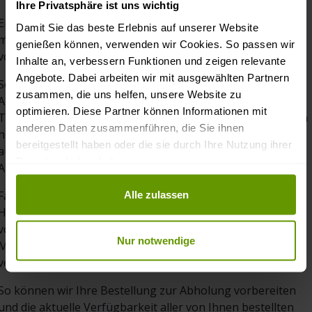
Ihre Privatsphäre ist uns wichtig
Ein Zwischenverkauf und eine Stornierung aufgrund
Damit Sie das beste Erlebnis auf unserer Website
möglicher Irrtümer oder technischer Probleme bleibt
genießen können, verwenden wir Cookies. So passen wir
vorbehalten.
Inhalte an, verbessern Funktionen und zeigen relevante
Angebote. Dabei arbeiten wir mit ausgewählten Partnern
Sonderanfertigungen, Zuschnitte auf Wunschlänge oder
zusammen, die uns helfen, unsere Website zu
Ablängen der Hölzer zum Zweck der
optimieren. Diese Partner können Informationen mit
Transporterleichterung werden unsererseits
grundsätzlich
anderen Daten zusammenführen, die Sie ihnen
nicht angeboten
und sind auch auf Nachfrage oder
bereitgestellt haben oder die sie durch Ihre Nutzung ihrer
ausdrücklichen Wunsch hin nicht möglich, auch nicht in
Dienste erhoben haben.
Ausnahmefällen oder gegen Aufpreis.
Falls Sie Ihre bestellte Ware selbst von unserem Lager in
Datenschutz und Privatsphäre
Alle zulassen
Hohenlinden abholen möchten, bitten wir Sie darum, sich
vorab mit unserem Service-Team telefonisch oder per E-
Nur notwendige
Mail in Verbindung zu setzen, um einen Termin zu
vereinbaren.
So können wir Ihre Bestellung zur Abholung vorbereiten
und die aktuelle Verfügbarkeit aller von Ihnen bestellten