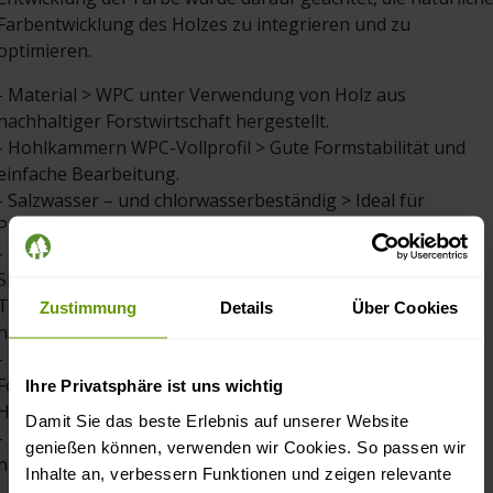
Farbentwicklung des Holzes zu integrieren und zu
optimieren.
- Material > WPC unter Verwendung von Holz aus
nachhaltiger Forstwirtschaft hergestellt.
- Hohlkammern WPC-Vollprofil > Gute Formstabilität und
einfache Bearbeitung.
- Salzwasser – und chlorwasserbeständig > Ideal für
Poolumrandungen und Steganlagen.
- Langjährige Bauherrengewähr > 10 Jahre Garantie auf
Splitterbildung und Strukturschäden infolge von Pilz- oder
Termitenbefall sowie auf Befall durch andere
Zustimmung
Details
Über Cookies
holzzerstörende Insekten.
- Schadstofffrei > frei von Schwermetallen, FCKW,
Formaldehyden, PVC, PCB, Imprägnierungen oder
Ihre Privatsphäre ist uns wichtig
Holzschutzmitteln.
Damit Sie das beste Erlebnis auf unserer Website
- Pflegeleicht > kein Abschleifen und Imprägnieren mehr
genießen können, verwenden wir Cookies. So passen wir
notwendig.
Inhalte an, verbessern Funktionen und zeigen relevante