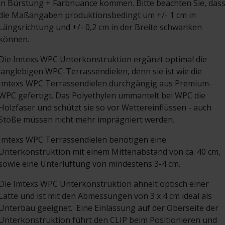
in Bürstung + Farbnuance kommen. Bitte beachten Sie, das
die Maßangaben produktionsbedingt um +/- 1 cm in
Längsrichtung und +/- 0,2 cm in der Breite schwanken
können.
Die Imtexs WPC Unterkonstruktion ergänzt optimal die
langlebigen WPC-Terrassendielen, denn sie ist wie die
Imtexs WPC Terrassendielen durchgängig aus Premium-
WPC gefertigt. Das Polyethylen ummantelt bei WPC die
Holzfaser und schützt sie so vor Wettereinflüssen - auch
Stöße müssen nicht mehr imprägniert werden.
Imtexs WPC Terrassendielen benötigen eine
Unterkonstruktion mit einem Mittenabstand von ca. 40 cm,
sowie eine Unterlüftung von mindestens 3-4 cm.
Die Imtexs WPC Unterkonstruktion ähnelt optisch einer
Latte und ist mit den Abmessungen von 3 x 4 cm ideal als
Unterbau geeignet. Eine Einlassung auf der Oberseite der
Unterkonstruktion führt den CLIP beim Positionieren und