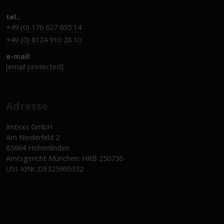
tel.:
+49 (0) 176 627 635 14
+49 (0) 8124 910 28 10
e-mail:
[email protected]
Adresse
Imtexs GmbH
Am Niederfeld 2
85664 Hohenlinden
Amtsgericht München: HRB 250736
USt-IdNr.:DE325995332