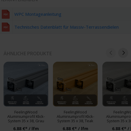
WPC Montageanleitung
Technisches Datenblatt für Massiv-Terrassendielen
ÄHNLICHE PRODUKTE
FeelingWood
FeelingWood
FeelingW
Aluminiumprofil Klick-
Aluminiumprofil Klick-
Aluminiumprofi
System 35 x 38, Grau
System 35 x 38, Teak
System 35 x 38
6.88 €* / lfm
6.88 €* / lfm
6.88 €* /