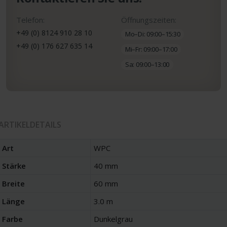
Telefon:
Öffnungszeiten:
+49 (0) 8124 910 28 10
Mo–Di: 09:00–15:30
+49 (0) 176 627 635 14
Mi–Fr: 09:00–17:00
Sa: 09:00–13:00
ARTIKELDETAILS
Art
WPC
Stärke
40 mm
Breite
60 mm
Länge
3.0 m
Farbe
Dunkelgrau