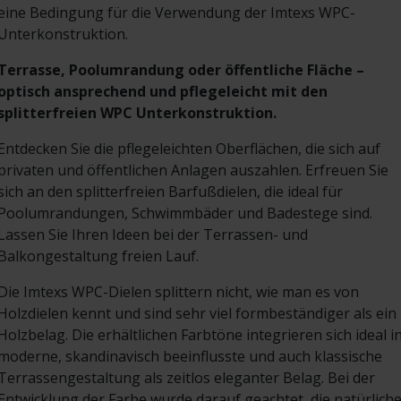
eine Bedingung für die Verwendung der Imtexs WPC-
Unterkonstruktion.
Terrasse, Poolumrandung oder öffentliche Fläche –
optisch ansprechend und pflegeleicht mit den
splitterfreien WPC Unterkonstruktion.
Entdecken Sie die pflegeleichten Oberflächen, die sich auf
privaten und öffentlichen Anlagen auszahlen. Erfreuen Sie
sich an den splitterfreien Barfußdielen, die ideal für
Poolumrandungen, Schwimmbäder und Badestege sind.
Lassen Sie Ihren Ideen bei der Terrassen- und
Balkongestaltung freien Lauf.
Die Imtexs WPC-Dielen splittern nicht, wie man es von
Holzdielen kennt und sind sehr viel formbeständiger als ein
Holzbelag. Die erhältlichen Farbtöne integrieren sich ideal i
moderne, skandinavisch beeinflusste und auch klassische
Terrassengestaltung als zeitlos eleganter Belag. Bei der
Entwicklung der Farbe wurde darauf geachtet, die natürlich