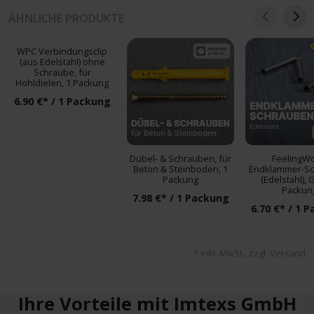
ÄHNLICHE PRODUKTE
WPC Verbindungsclip
(aus Edelstahl) ohne
Schraube, für
Hohldielen, 1 Packung
6.90 €* / 1 Packung
Dübel- & Schrauben, für
FeelingW
Beton & Steinboden, 1
Endklammer-S
Packung
(Edelstahl), 
Packun
7.98 €* / 1 Packung
6.70 €* / 1 
* inkl. MwSt., zzgl. Versand
Ihre Vorteile mit Imtexs GmbH