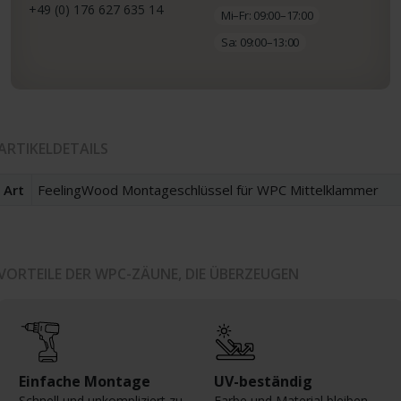
+49 (0) 176 627 635 14
Mi–Fr: 09:00–17:00
Sa: 09:00–13:00
ARTIKELDETAILS
Art
FeelingWood Montageschlüssel für WPC Mittelklammer
VORTEILE DER WPC-ZÄUNE, DIE ÜBERZEUGEN
Einfache Montage
UV-beständig
Schnell und unkompliziert zu
Farbe und Material bleiben