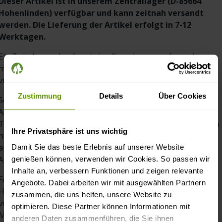
Dieser Artikel ist in unserem Zentrallager (D-85664
Hohenlinden) verfügbar und kann zeitnah versandt
werden. Die Lieferung der Artikel erfolgt in 7-12
Werktagen.
Ein Zwischenverkauf und eine Stornierung aufgrund
möglicher Irrtümer oder technischer Probleme bleibt
vorbehalten.
Zustimmung
Details
Über Cookies
Sonderanfertigungen, Zuschnitte auf Wunschlänge oder
Ablängen der Hölzer zum Zweck der
Transporterleichterung werden unsererseits
grundsätzlich
Ihre Privatsphäre ist uns wichtig
nicht angeboten
und sind auch auf Nachfrage oder
ausdrücklichen Wunsch hin nicht möglich, auch nicht in
Damit Sie das beste Erlebnis auf unserer Website
Ausnahmefällen oder gegen Aufpreis.
genießen können, verwenden wir Cookies. So passen wir
Inhalte an, verbessern Funktionen und zeigen relevante
Falls Sie Ihre bestellte Ware selbst von unserem Lager in
Angebote. Dabei arbeiten wir mit ausgewählten Partnern
Hohenlinden abholen möchten, bitten wir Sie darum, sich
zusammen, die uns helfen, unsere Website zu
vorab mit unserem Service-Team telefonisch oder per E-
optimieren. Diese Partner können Informationen mit
Mail in Verbindung zu setzen, um einen Termin zu
anderen Daten zusammenführen, die Sie ihnen