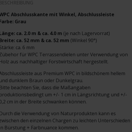
BESCHREIBUNG
WPC Abschlusskante mit Winkel, Abschlussleiste
Farbe: Grau
Länge: ca. 2.0 m & ca. 4.0 m
(je nach Lagervorrat)
Breite: ca. 52 mm & ca. 52 mm
(Winkel 90°)
Stärke: ca. 6 mm
Zübehor für WPC Terrassendielen unter Verwendung von
Holz aus nachhaltiger Forstwirtschaft hergestellt.
Abschlussleiste aus Premium WPC in bildschönem hellem
und dunklem Braun oder Dunkelgrau.
Bitte beachten Sie, dass die Maßangaben
produktionsbedingt um +/- 1 cm in Längsrichtung und +/-
0,2 cm in der Breite schwanken können.
Durch die Verwendung von Naturprodukten kann es
zwischen den einzelnen Chargen zu leichten Unterschieden
in Bürstung + Farbnuance kommen.