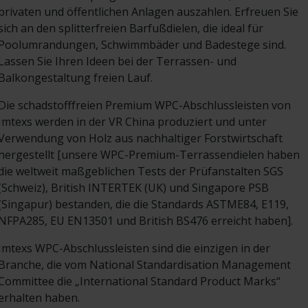
privaten und öffentlichen Anlagen auszahlen. Erfreuen Sie
sich an den splitterfreien Barfußdielen, die ideal für
Poolumrandungen, Schwimmbäder und Badestege sind.
Lassen Sie Ihren Ideen bei der Terrassen- und
Balkongestaltung freien Lauf.
Die schadstofffreien Premium WPC-Abschlussleisten von
Imtexs werden in der VR China produziert und unter
Verwendung von Holz aus nachhaltiger Forstwirtschaft
hergestellt [unsere WPC-Premium-Terrassendielen haben
die weltweit maßgeblichen Tests der Prüfanstalten SGS
(Schweiz), British INTERTEK (UK) und Singapore PSB
(Singapur) bestanden, die die Standards ASTME84, E119,
NFPA285, EU EN13501 und British BS476 erreicht haben].
Imtexs WPC-Abschlussleisten sind die einzigen in der
Branche, die vom National Standardisation Management
Committee die „International Standard Product Marks“
erhalten haben.