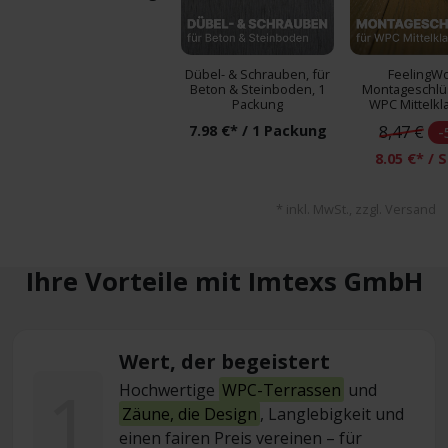
Dübel- & Schrauben, für
FeelingW
Beton & Steinboden, 1
Montageschlüs
Packung
WPC Mittelk
7.98 €* / 1 Packung
8,47 €
-
8.05 €* / 
* inkl. MwSt., zzgl. Versand
Ihre Vorteile mit Imtexs GmbH
Wert, der begeistert
1
Hochwertige
WPC-Terrassen
und
Zäune, die Design
, Langlebigkeit und
einen fairen Preis vereinen – für