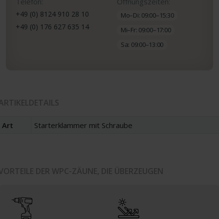
Telefon:
Öffnungszeiten:
+49 (0) 8124 910 28 10
Mo–Di: 09:00–15:30
+49 (0) 176 627 635 14
Mi–Fr: 09:00–17:00
Sa: 09:00–13:00
ARTIKELDETAILS
Art
Starterklammer mit Schraube
VORTEILE DER WPC-ZÄUNE, DIE ÜBERZEUGEN