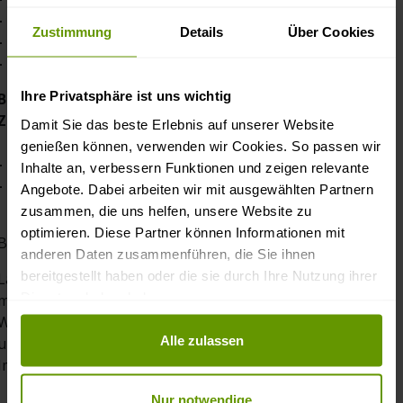
-
Vorkasse per Überweisung
Zustimmung
Details
Über Cookies
-
Zahlung per PayPal
-
Zahlung mit EC-Karte bei Selbstabholung
Ihre Privatsphäre ist uns wichtig
Bei Lieferungen ins Ausland haben Sie folgende
Zahlungsmöglichkeiten:
Damit Sie das beste Erlebnis auf unserer Website
genießen können, verwenden wir Cookies. So passen wir
-
Zahlung per PayPal
Inhalte an, verbessern Funktionen und zeigen relevante
-
Vorkasse per Überweisung
Angebote. Dabei arbeiten wir mit ausgewählten Partnern
zusammen, die uns helfen, unsere Website zu
optimieren. Diese Partner können Informationen mit
Bei Fragen finden Sie unsere Kontaktdaten im
Impressum
anderen Daten zusammenführen, die Sie ihnen
bereitgestellt haben oder die sie durch Ihre Nutzung ihrer
Lärchenholz ist sehr witterungsbeständig und langlebig,
Dienste erhoben haben.
muss aber trotzdem gegen Feuchtigkeit geschützt werden.
Wir empfehlen das Holz (besonders wenn es im
Datenschutz und Privatsphäre
Alle zulassen
ungeschützten Außenbereich verwendet wird) mit
Imprägnierung / Lasur / Öl zu behandeln.
Nur notwendige