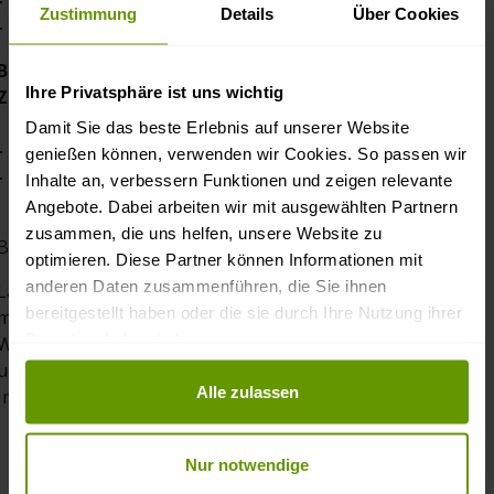
Zustimmung
Details
Über Cookies
-
Zahlung mit EC-Karte bei Selbstabholung
Bei Lieferungen ins Ausland haben Sie folgende
Ihre Privatsphäre ist uns wichtig
Zahlungsmöglichkeiten:
Damit Sie das beste Erlebnis auf unserer Website
-
Zahlung per PayPal
genießen können, verwenden wir Cookies. So passen wir
-
Vorkasse per Überweisung
Inhalte an, verbessern Funktionen und zeigen relevante
Angebote. Dabei arbeiten wir mit ausgewählten Partnern
zusammen, die uns helfen, unsere Website zu
Bei Fragen finden Sie unsere Kontaktdaten im
Impressum
optimieren. Diese Partner können Informationen mit
anderen Daten zusammenführen, die Sie ihnen
Lärchenholz ist sehr witterungsbeständig und langlebig,
bereitgestellt haben oder die sie durch Ihre Nutzung ihrer
muss aber trotzdem gegen Feuchtigkeit geschützt werden.
Dienste erhoben haben.
Wir empfehlen das Holz (besonders wenn es im
ungeschützten Außenbereich verwendet wird) mit
Datenschutz und Privatsphäre
Alle zulassen
Imprägnierung / Lasur / Öl zu behandeln.
Nur notwendige