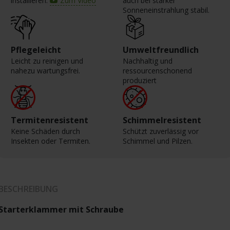
installieren.
Zum Video
auch bei starker
Sonneneinstrahlung stabil.
Pflegeleicht
Umweltfreundlich
Leicht zu reinigen und
Nachhaltig und
nahezu wartungsfrei.
ressourcenschonend
produziert
Termitenresistent
Schimmelresistent
Keine Schäden durch
Schützt zuverlässig vor
Insekten oder Termiten.
Schimmel und Pilzen.
BESCHREIBUNG
Starterklammer mit Schraube