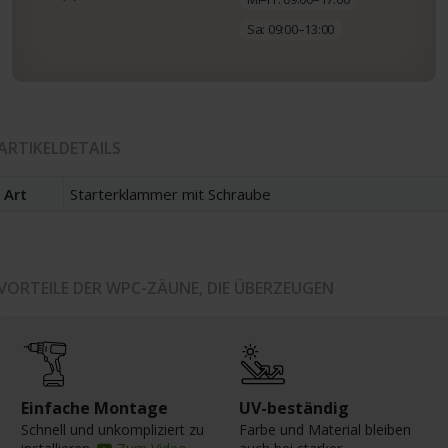
Sa: 09:00–13:00
ARTIKELDETAILS
Art
Starterklammer mit Schraube
VORTEILE DER WPC-ZÄUNE, DIE ÜBERZEUGEN
Einfache Montage
UV-beständig
Schnell und unkompliziert zu
Farbe und Material bleiben